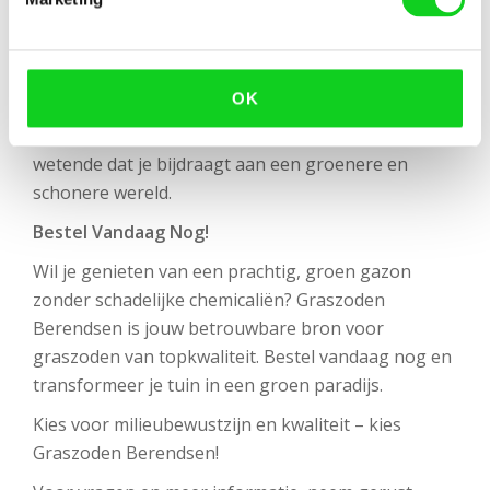
productieproces te verwijderen.
Onze milieubewuste benadering betekent niet
alleen gezonder gras voor jouw tuin, maar ook een
OK
positieve impact op de natuurlijke omgeving. Je
kunt met een gerust hart onze graszoden kopen,
wetende dat je bijdraagt aan een groenere en
schonere wereld.
Bestel Vandaag Nog!
Wil je genieten van een prachtig, groen gazon
zonder schadelijke chemicaliën? Graszoden
Berendsen is jouw betrouwbare bron voor
graszoden van topkwaliteit. Bestel vandaag nog en
transformeer je tuin in een groen paradijs.
Kies voor milieubewustzijn en kwaliteit – kies
Graszoden Berendsen!