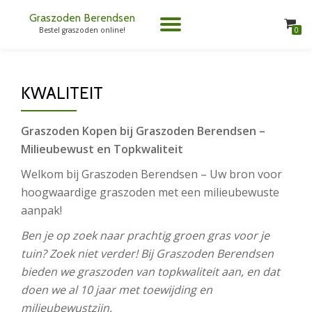
Graszoden Berendsen
TOGGLE
0
Bestel graszoden online!
Spring
naar
NAVIGATION
de
inhoud
KWALITEIT
Graszoden Kopen bij Graszoden Berendsen –
Milieubewust en Topkwaliteit
Welkom bij Graszoden Berendsen – Uw bron voor
hoogwaardige graszoden met een milieubewuste
aanpak!
Ben je op zoek naar prachtig groen gras voor je
tuin? Zoek niet verder! Bij Graszoden Berendsen
bieden we graszoden van topkwaliteit aan, en dat
doen we al 10 jaar met toewijding en
milieubewustzijn.