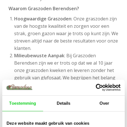
Waarom Graszoden Berendsen?
Hoogwaardige Graszoden
: Onze graszoden zijn
van de hoogste kwaliteit en zorgen voor een
strak, groen gazon waar je trots op kunt zijn. We
streven altijd naar de beste resultaten voor onze
klanten.
Milieubewuste Aanpak
: Bij Graszoden
Berendsen zijn we er trots op dat we al 10 jaar
onze graszoden kweken en leveren zonder het
gebruik van glyfosaat. We begrijpen het belang
van een gezond milieu en dragen ons steentje bij
aan duurzamere tuinen.
Jarenlange Ervaring
: Met een decennium aan
Toestemming
Details
Over
ervaring in de branche, hebben we de kennis en
expertise om je te voorzien van advies en
producten van de hoogste kwaliteit.
Deze website maakt gebruik van cookies