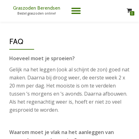
Graszoden Berendsen
TOGGLE
0
Bestel graszoden online!
Spring
naar
NAVIGATION
de
inhoud
FAQ
Hoeveel moet je sproeien?
Gelijk na het leggen (ook al schijnt de zon) goed nat
maken. Daarna bij droog weer, de eerste week 2 x
20 mm per dag. Het mooiste is om te verdelen
tussen ’s morgens en ’s avonds. Daarna afbouwen.
Als het regenachtig weer is, hoeft er niet zo veel
gesproeid te worden.
Waarom moet je vlak na het aanleggen van