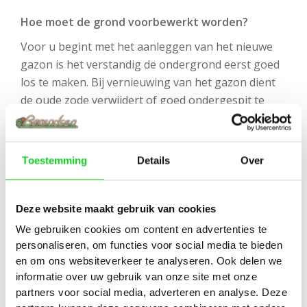
Hoe moet de grond voorbewerkt worden?
Voor u begint met het aanleggen van het nieuwe
gazon is het verstandig de ondergrond eerst goed
los te maken. Bij vernieuwing van het gazon dient
de oude zode verwijdert of goed ondergespit te
worden. Ook kunt u het oude gazon frezen.
De voedingstoestand van de bodem kunt u
verbeteren door er een laagje wormenhumus over
Toestemming
Details
Over
heen te strooien. Bij een goed bemeste en
onderhouden tuin adviseren wij 60 liter
wormenhumus per 25 vierkante meter. Wilt u uw
Deze website maakt gebruik van cookies
tuin goed aanpakken? Dan adviseren wij 1 kuub
We gebruiken cookies om content en advertenties te
(1000 liter) wormenhumus per 100 vierkante meter,
personaliseren, om functies voor social media te bieden
dit dient u goed door de bovenste 10 cm van de
en om ons websiteverkeer te analyseren. Ook delen we
ondergrond te mengen.
informatie over uw gebruik van onze site met onze
partners voor social media, adverteren en analyse. Deze