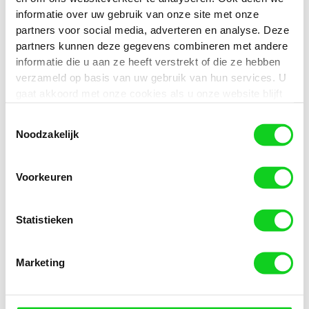
Het lijkt erop dat we niet kunnen vinden van wat je zoekt.
informatie over uw gebruik van onze site met onze
Misschien kan zoeken helpen.
partners voor social media, adverteren en analyse. Deze
Zoeken
partners kunnen deze gegevens combineren met andere
naar:
informatie die u aan ze heeft verstrekt of die ze hebben
verzameld op basis van uw gebruik van hun services. U
gaat akkoord met onze cookies als u onze website blijft
gebruiken.
Toestemmingsselectie
Noodzakelijk
Voorkeuren
Statistieken
Marketing