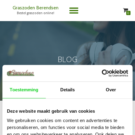
Graszoden Berendsen
TOGGLE
0
Bestel graszoden online!
Spring
naar
NAVIGATION
de
inhoud
BLOG
Toestemming
Details
Over
Deze website maakt gebruik van cookies
NIETS GEVONDEN
We gebruiken cookies om content en advertenties te
personaliseren, om functies voor social media te bieden
en om ons websiteverkeer te analyseren. Ook delen we